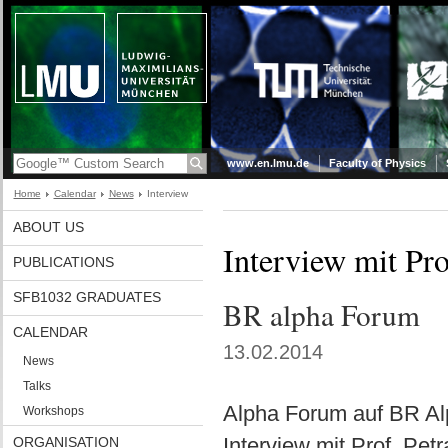
www.en.lmu.de
Faculty of Physics
Home
Calendar
News
Interview
ABOUT US
Interview mit Pro
PUBLICATIONS
SFB1032 GRADUATES
BR alpha Forum
CALENDAR
13.02.2014
News
Talks
Alpha Forum auf BR A
Workshops
Interview mit Prof. Petr
ORGANISATION